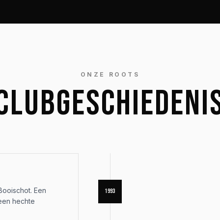
ONZE ROOTS
CLUBGESCHIEDENI
Booischot. Een
1993
 een hechte