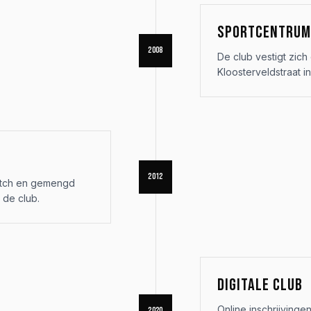
SPORTCENTRUM 
2008
De club vestigt zich
Kloosterveldstraat i
2012
pitch en gemengd
 de club.
DIGITALE CLUB
Online inschrijving
2020