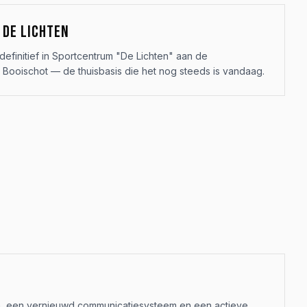
DE LICHTEN
 definitief in Sportcentrum "De Lichten" aan de
n Booischot — de thuisbasis die het nog steeds is vandaag.
en, een vernieuwd communicatiesysteem en een actieve