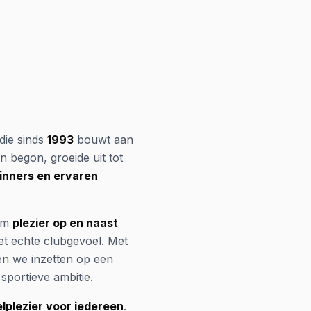
 die sinds
1993
bouwt aan
n begon, groeide uit tot
ginners en ervaren
om
plezier op en naast
et echte clubgevoel. Met
en we inzetten op een
sportieve ambitie.
lplezier voor iedereen
.