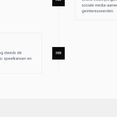
sociale media-aanwe
geïnteresseerden.
nog steeds dé
2026
to: speelkansen en