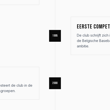
EERSTE COMPET
De club schrijft zich
1995
de Belgische Baseba
ambitie.
2000
steert de club in de
gsgroepen.