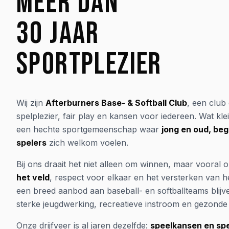
MEER DAN
30 JAAR
SPORTPLEZIER
Wij zijn
Afterburners Base- & Softball Club
, een club
spelplezier, fair play en kansen voor iedereen. Wat klei
een hechte sportgemeenschap waar
jong en oud, be
spelers
zich welkom voelen.
Bij ons draait het niet alleen om winnen, maar vooral 
het veld
, respect voor elkaar en het versterken van h
een breed aanbod aan baseball- en softballteams blijv
sterke jeugdwerking, recreatieve instroom en gezonde 
Onze drijfveer is al jaren dezelfde:
speelkansen en spe